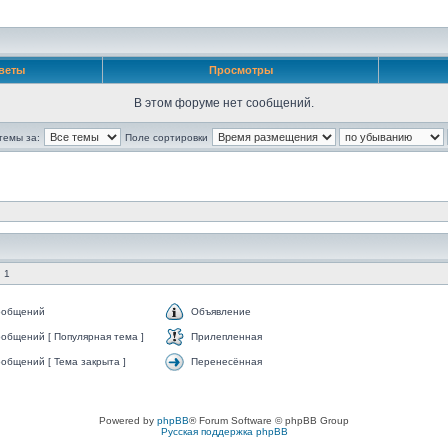
веты
Просмотры
В этом форуме нет сообщений.
темы за:
Поле сортировки
 1
ообщений
Объявление
общений [ Популярная тема ]
Прилепленная
общений [ Тема закрыта ]
Перенесённая
Powered by
phpBB
® Forum Software © phpBB Group
Русская поддержка phpBB