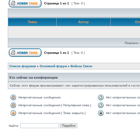
Страница
1
из
1
[ Тем: 0 ]
Темы
Автор
От
Показать 
Страница
1
из
1
[ Тем: 0 ]
Список форумов
»
Основной форум
»
Войска Связи
Кто сейчас на конференции
Сейчас этот форум просматривают: нет зарегистрированных пользователей и гости:
Непрочитанные сообщения
Нет непрочитанных с
Непрочитанные сообщения [ Популярная тема ]
Нет непрочитанных со
Непрочитанные сообщения [ Тема закрыта ]
Нет непрочитанных со
Найти: