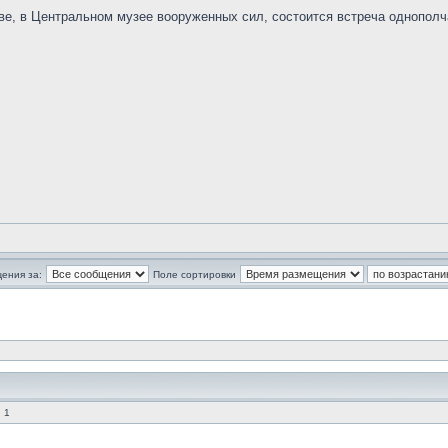
оскве, в Центральном музее вооруженных сил, состоится встреча однопо
ения за:
Поле сортировки
 1