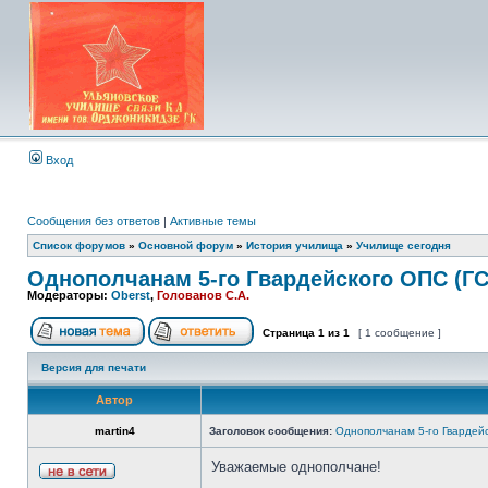
Вход
Сообщения без ответов
|
Активные темы
Список форумов
»
Основной форум
»
История училища
»
Училище сегодня
Однополчанам 5-го Гвардейского ОПС (ГС
Модераторы:
Oberst
,
Голованов С.А.
Страница
1
из
1
[ 1 сообщение ]
Версия для печати
Автор
martin4
Заголовок сообщения:
Однополчанам 5-го Гвардейс
Уважаемые однополчане!