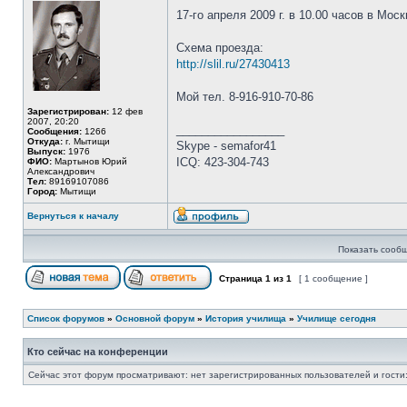
17-го апреля 2009 г. в 10.00 часов в М
Схема проезда:
http://slil.ru/27430413
Мой тел. 8-916-910-70-86
Зарегистрирован:
12 фев
2007, 20:20
_________________
Сообщения:
1266
Откуда:
г. Мытищи
Skype - semafor41
Выпуск:
1976
ICQ: 423-304-743
ФИО:
Мартынов Юрий
Александрович
Тел:
89169107086
Город:
Мытищи
Вернуться к началу
Показать сообщ
Страница
1
из
1
[ 1 сообщение ]
Список форумов
»
Основной форум
»
История училища
»
Училище сегодня
Кто сейчас на конференции
Сейчас этот форум просматривают: нет зарегистрированных пользователей и гости: