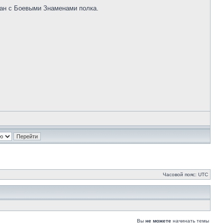
лчан с Боевыми Знаменами полка.
Часовой пояс: UTC
Вы
не можете
начинать темы